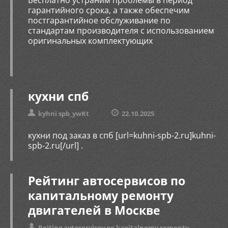
Бесплатно устраним проблемы в период
гарантийного срока, а также обеспечим
постгарантийное обслуживание по
стандартам производителя с использованием
оригинальных комплектующих
кухни спб
kyhni spb_ywKt
22.10.2025
кухни под заказ в спб [url=kuhni-spb-2.ru]kuhni-
spb-2.ru[/url] .
Рейтинг автосервисов по
капитальному ремонту
двигателей в Москве
Reiting avtoservisov po kapitalnomy remonty