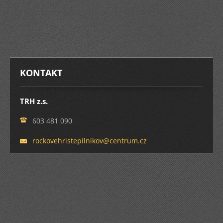
KONTAKT
TRH z.s.
603 481 090
rockoveh
ristepil
nikov@ce
ntrum.cz