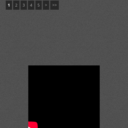
1
2
3
4
5
>
>>