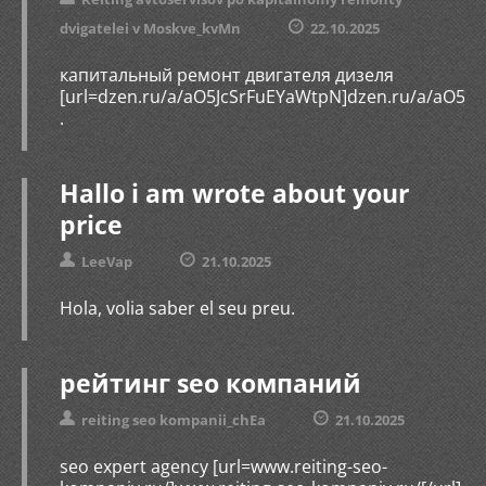
dvigatelei v Moskve_kvMn
22.10.2025
капитальный ремонт двигателя дизеля
[url=dzen.ru/a/aO5JcSrFuEYaWtpN]dzen.ru/a/aO5Jc
.
Hallo i am wrote about your
price
LeeVap
21.10.2025
Hola, volia saber el seu preu.
рейтинг seo компаний
reiting seo kompanii_chEa
21.10.2025
seo expert agency [url=www.reiting-seo-