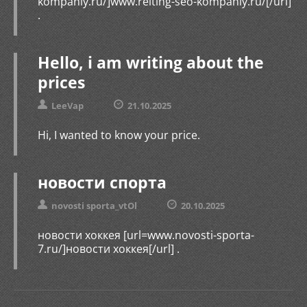
kompaniy.ru/]www.reiting-seo-kompaniy.ru/[/url]
.
Hello, i am writing about the
prices
LeeVap
21.10.2025
Hi, I wanted to know your price.
новости спорта
novosti sporta_vtOl
20.10.2025
новости хоккея [url=www.novosti-sporta-
7.ru/]новости хоккея[/url] .