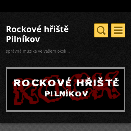
Rockové hřiště
Pilníkov
správná muzika ve vašem okolí...