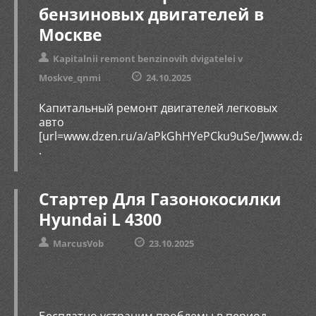
бензиновых двигателей в
Москве
Kapitalnii remont benzinovih dvigatelei v
Moskve_qnmi
24.10.2025
Капитальный ремонт двигателей легковых
авто
[url=www.dzen.ru/a/aPkGhHYePCku9uSe/]www.dzen
.
Стартер Для Газонокосилки
Hyundai L 4300
MarcusVob
23.10.2025